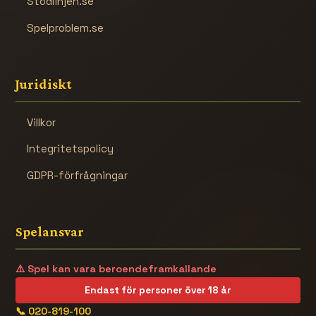
Stödlinjen.se
Spelproblem.se
Juridiskt
Villkor
Integritetspolicy
GDPR-förfrågningar
Spelansvar
⚠️ Spel kan vara beroendeframkallande
Endast för personer över 18 år
📞 020-819-100