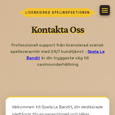
LICENSIERAD SPELINSPEKTIONEN
Kontakta Oss
Professionell support från licensierad svensk
spelleverantör med 24/7 kundtjänst -
Spela Le
Bandit
är din tryggaste väg till
casinounderhållning
Välkommen till Spela Le Bandit, din dedikerade
plattform för en exceptionell och säker