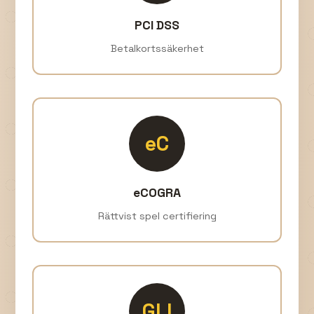
PCI DSS
Betalkortssäkerhet
eC
eCOGRA
Rättvist spel certifiering
GLI