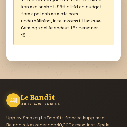
kan ske snabbt. Sätt alltid en budget
före spel och se slots som
underhållning, inte inkomst. Hacksaw
Gaming spel är endast för personer
18+.
Le Bandit
🎰
HACKSAW GAMING
Upplev Smokey Le Bandits franska kupp med
Rainbow-kaskader och 10,000x maxvinst. Spela