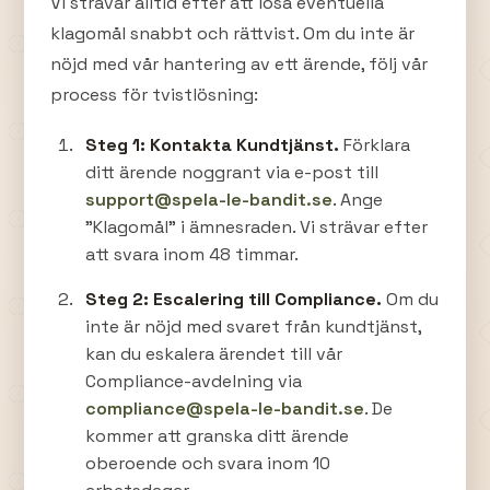
Vi strävar alltid efter att lösa eventuella
klagomål snabbt och rättvist. Om du inte är
nöjd med vår hantering av ett ärende, följ vår
process för tvistlösning:
Steg 1: Kontakta Kundtjänst.
Förklara
ditt ärende noggrant via e-post till
support@spela-le-bandit.se
. Ange
"Klagomål" i ämnesraden. Vi strävar efter
att svara inom 48 timmar.
Steg 2: Escalering till Compliance.
Om du
inte är nöjd med svaret från kundtjänst,
kan du eskalera ärendet till vår
Compliance-avdelning via
compliance@spela-le-bandit.se
. De
kommer att granska ditt ärende
oberoende och svara inom 10