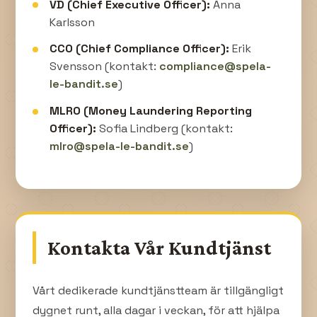
VD (Chief Executive Officer):
Anna
Karlsson
CCO (Chief Compliance Officer):
Erik
Svensson (kontakt:
compliance@spela-
le-bandit.se
)
MLRO (Money Laundering Reporting
Officer):
Sofia Lindberg (kontakt:
mlro@spela-le-bandit.se
)
Kontakta Vår Kundtjänst
Vårt dedikerade kundtjänstteam är tillgängligt
dygnet runt, alla dagar i veckan, för att hjälpa