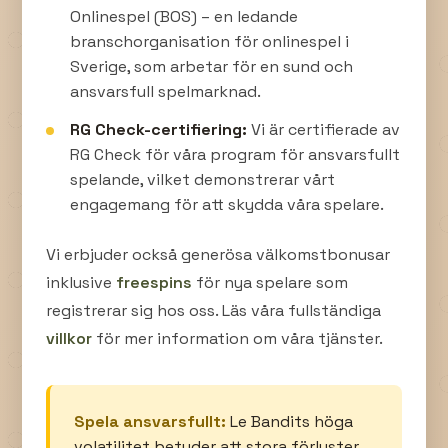
Onlinespel (BOS) – en ledande
branschorganisation för onlinespel i
Sverige, som arbetar för en sund och
ansvarsfull spelmarknad.
RG Check-certifiering:
Vi är certifierade av
RG Check för våra program för ansvarsfullt
spelande, vilket demonstrerar vårt
engagemang för att skydda våra spelare.
Vi erbjuder också generösa välkomstbonusar
inklusive
freespins
för nya spelare som
registrerar sig hos oss. Läs våra fullständiga
villkor
för mer information om våra tjänster.
Spela ansvarsfullt:
Le Bandits höga
volatilitet betyder att stora förluster